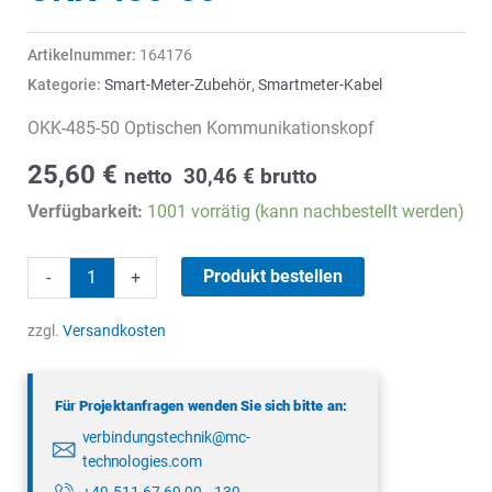
Artikelnummer:
164176
Kategorie:
Smart-Meter-Zubehör
,
Smartmeter-Kabel
OKK-485-50 Optischen Kommunikationskopf
25,60
€
netto
30,46
€
brutto
Verfügbarkeit:
1001 vorrätig (kann nachbestellt werden)
OKK-
Produkt bestellen
-
+
485-
50
zzgl.
Versandkosten
Menge
Für Projektanfragen wenden Sie sich bitte an:
verbindungstechnik@mc-
technologies.com
+49 511 67 69 99 - 139