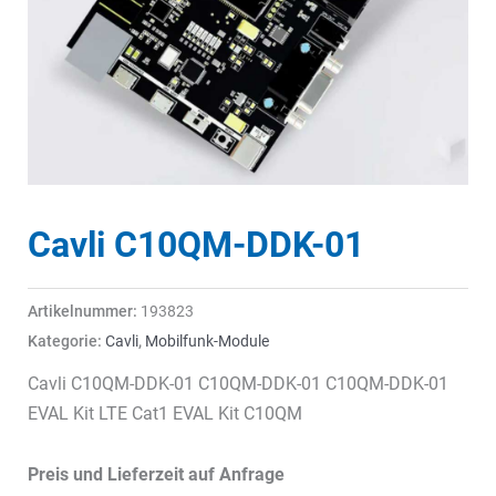
Cavli C10QM-DDK-01
Artikelnummer:
193823
Kategorie:
Cavli
,
Mobilfunk-Module
Cavli C10QM-DDK-01 C10QM-DDK-01 C10QM-DDK-01
EVAL Kit LTE Cat1 EVAL Kit C10QM
Preis und Lieferzeit auf Anfrage