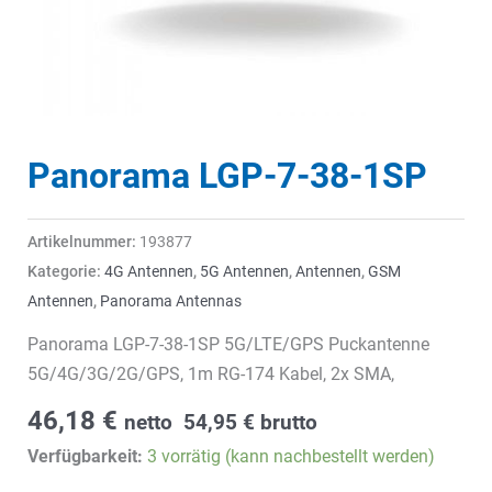
Panorama LGP-7-38-1SP
Artikelnummer:
193877
Kategorie:
4G Antennen
,
5G Antennen
,
Antennen
,
GSM
Antennen
,
Panorama Antennas
Panorama LGP-7-38-1SP 5G/LTE/GPS Puckantenne
5G/4G/3G/2G/GPS, 1m RG-174 Kabel, 2x SMA,
46,18
€
netto
54,95
€
brutto
Verfügbarkeit:
3 vorrätig (kann nachbestellt werden)