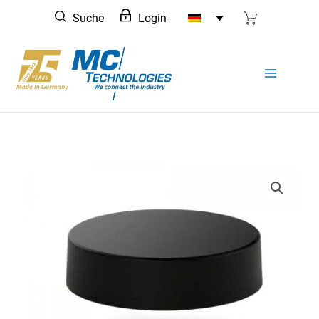
Zum
Suche
Login
Inhalt
springen