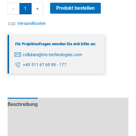
Panorama
Produkt bestellen
-
+
LGP-
7-
zzgl.
Versandkosten
38-
1SP
Für Projektanfragen wenden Sie sich bitte an:
Menge
cellulare@mc-technologies.com
+49 511 67 69 99 - 177
Beschreibung
Technische Daten
Datenblätter & Downloads