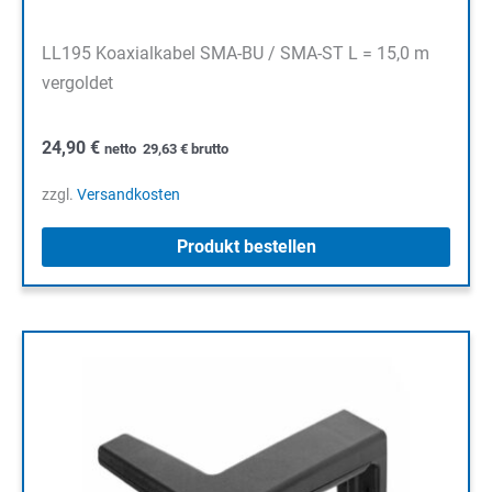
LL195 Koaxialkabel SMA-BU / SMA-ST L = 15,0 m
vergoldet
24,90
€
netto
29,63
€
brutto
zzgl.
Versandkosten
Produkt bestellen