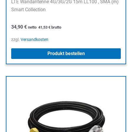
LTE Wandantenne 4G/3G/2G 15m LL100 , SMA (m)
Smart Collection
34,90
€
netto
41,53
€
brutto
zzgl.
Versandkosten
Produkt bestellen