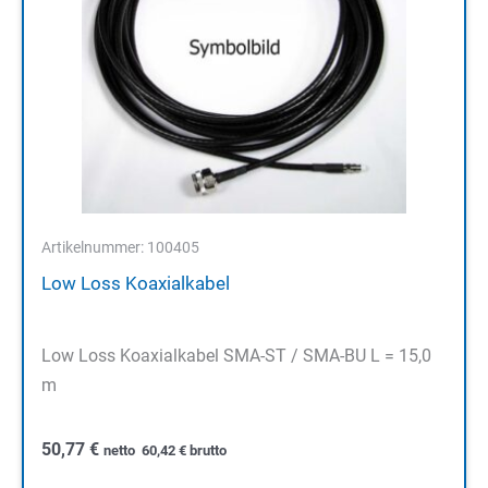
Artikelnummer: 100405
Low Loss Koaxialkabel
Low Loss Koaxialkabel SMA-ST / SMA-BU L = 15,0
m
50,77
€
netto
60,42
€
brutto