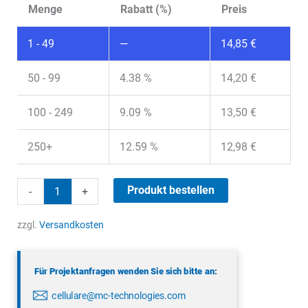
Menge
Rabatt (%)
Preis
1 - 49
—
14,85
€
50 - 99
4.38 %
14,20
€
100 - 249
9.09 %
13,50
€
250+
12.59 %
12,98
€
Panorama
Produkt bestellen
-
+
LPWTC-
868-
zzgl.
Versandkosten
1-
5SP
Für Projektanfragen wenden Sie sich bitte an:
Menge
cellulare@mc-technologies.com