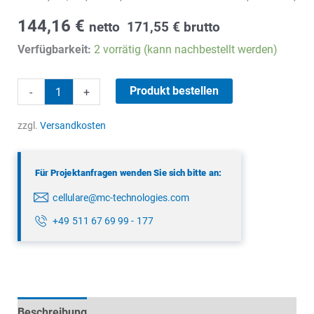
144,16
€
netto
171,55
€
brutto
Verfügbarkeit:
2 vorrätig (kann nachbestellt werden)
Panorama
Produkt bestellen
-
+
LPADM4-
7-
zzgl.
Versandkosten
42
Menge
Für Projektanfragen wenden Sie sich bitte an:
cellulare@mc-technologies.com
+49 511 67 69 99 - 177
Beschreibung