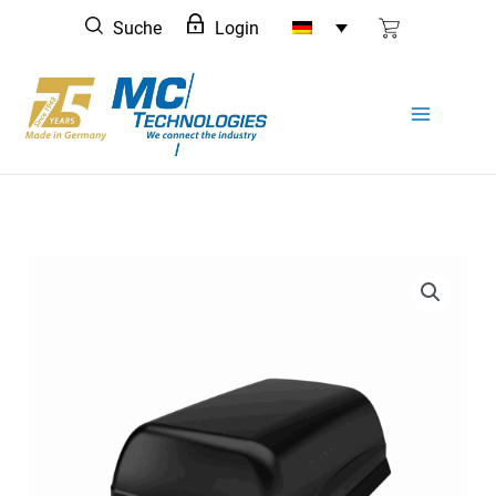
Zum
Suche
Login
Inhalt
springen