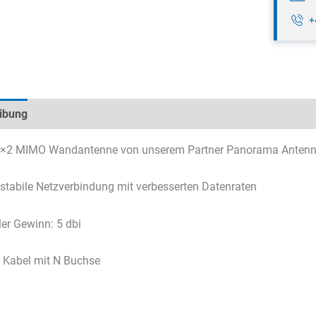
+
ibung
Technische Daten
Datenblätter & Downloads
×2 MIMO Wandantenne von unserem Partner Panorama Anten
 stabile Netzverbindung mit verbesserten Datenraten
er Gewinn: 5 dbi
 Kabel mit N Buchse