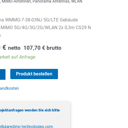
,
MIMO-Antennen
,
Panorama Antennas
,
WLAN
ma WMMG-7-38-03NJ 5G/LTE Gebäude
 MIMO 5G/4G/3G/2G/WLAN 2x 0,3m CS29 N
)
0
€
netto
107,70
€
brutto
rkeit auf Anfrage
ma
Produkt bestellen
sandkosten
rojektanfragen wenden Sie sich bitte
ellulare@mc-technologies.com