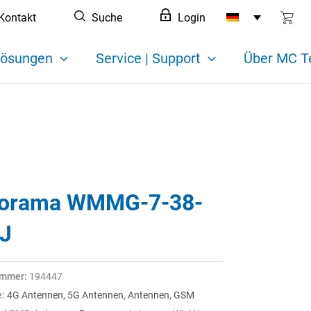
Kontakt
Suche
Login
ösungen
Service | Support
Über MC T
orama WMMG-7-38-
J
ummer:
194447
e:
4G Antennen
,
5G Antennen
,
Antennen
,
GSM