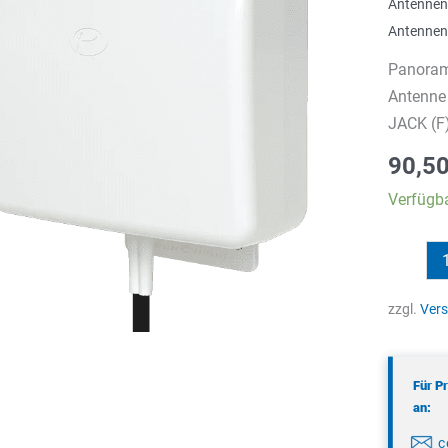
Antennen
Antennen
Panora
Antenne
JACK (F
90,5
Verfügba
Panora
WMMG-
7-
zzgl.
Ver
38-
03NJ
Für P
Menge
an:
c