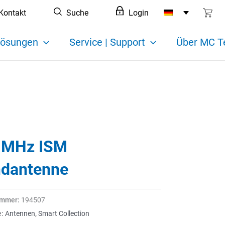
Kontakt
Suche
Login
ösungen
Service | Support
Über MC T
 MHz ISM
dantenne
ummer:
194507
e:
Antennen
,
Smart Collection