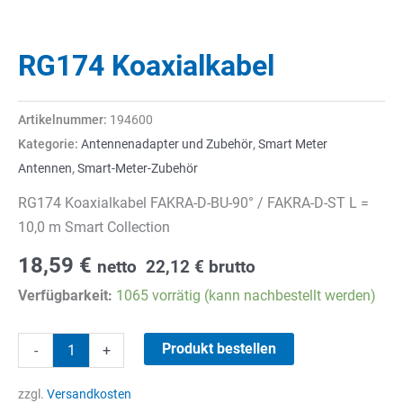
RG174 Koaxialkabel
Artikelnummer:
194600
Kategorie:
Antennenadapter und Zubehör
,
Smart Meter
Antennen
,
Smart-Meter-Zubehör
RG174 Koaxialkabel FAKRA-D-BU-90° / FAKRA-D-ST L =
10,0 m Smart Collection
18,59
€
netto
22,12
€
brutto
Verfügbarkeit:
1065 vorrätig (kann nachbestellt werden)
RG174
Produkt bestellen
-
+
Koaxialkabel
Menge
zzgl.
Versandkosten