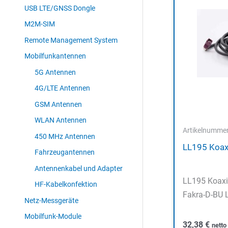
USB LTE/GNSS Dongle
M2M-SIM
Remote Management System
Mobilfunkantennen
5G Antennen
4G/LTE Antennen
GSM Antennen
WLAN Antennen
Artikelnumme
450 MHz Antennen
LL195 Koax
Fahrzeugantennen
Antennenkabel und Adapter
LL195 Koaxi
HF-Kabelkonfektion
Fakra-D-BU L
Netz-Messgeräte
Mobilfunk-Module
32,38
€
nett