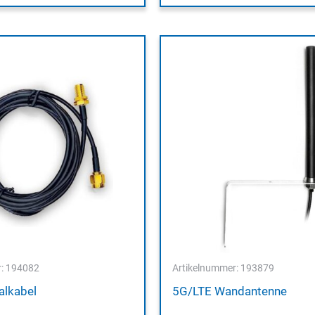
r: 194082
Artikelnummer: 193879
alkabel
5G/LTE Wandantenne