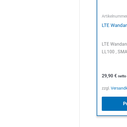
Artikelnumme
LTE Wanda
LTE Wandan
LL100 , SMA
29,90
€
nett
zzgl.
Versand
P