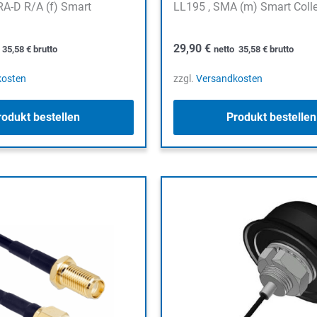
RA-D R/A (f) Smart
LL195 , SMA (m) Smart Colle
29,90
€
o
35,58
€
brutto
netto
35,58
€
brutto
kosten
zzgl.
Versandkosten
rodukt bestellen
Produkt bestellen