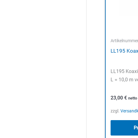
Artikelnumme
LL195 Koax
LL195 Koaxi
L = 10,0 m v
23,00
€
nett
zzgl.
Versand
P