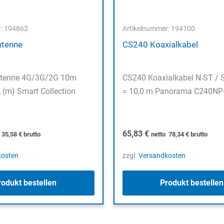
r: 194862
Artikelnummer: 194100
ntenne
CS240 Koaxialkabel
tenne 4G/3G/2G 10m
CS240 Koaxialkabel N-ST /
 (m) Smart Collection
= 10,0 m Panorama C240NP
65,83
€
o
35,58
€
brutto
netto
78,34
€
brutto
kosten
zzgl.
Versandkosten
rodukt bestellen
Produkt bestellen