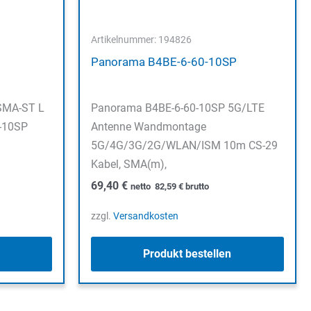
Artikelnummer: 194826
Panorama B4BE-6-60-10SP
 SMA-ST L
Panorama B4BE-6-60-10SP 5G/LTE
-10SP
Antenne Wandmontage
5G/4G/3G/2G/WLAN/ISM 10m CS-29
Kabel, SMA(m),
69,40
€
netto
82,59
€
brutto
zzgl.
Versandkosten
Produkt bestellen