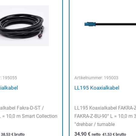
r: 195055
Artikelnummer: 195003
ialkabel
LL195 Koaxialkabel
alkabel Fakra-D-ST /
LL195 Koaxialkabel FAKRA-Z
 = 10,0 m Smart Collection
FAKRA-Z-BU-90° L = 10,0 m 
°drehbar / turnable
34,90
€
o
38,53
€
brutto
netto
41,53
€
brutto