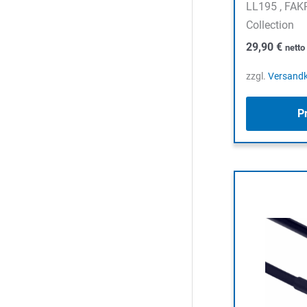
LL195 , FAK
Collection
29,90
€
nett
zzgl.
Versand
P