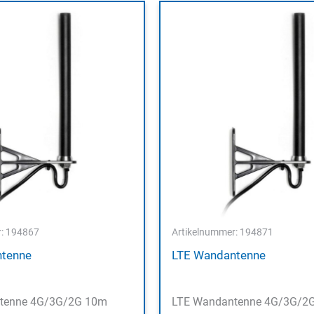
r: 194867
Artikelnummer: 194871
ntenne
LTE Wandantenne
tenne 4G/3G/2G 10m
LTE Wandantenne 4G/3G/2