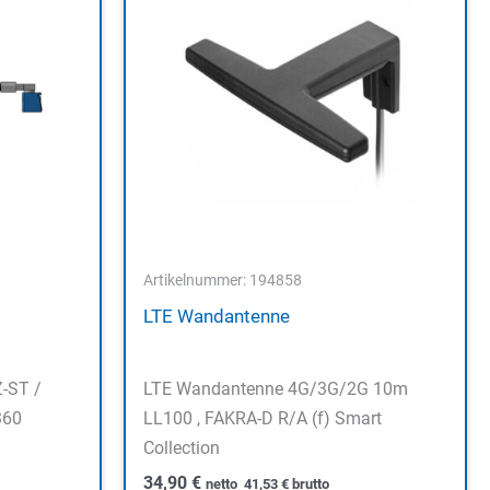
Artikelnummer: 194858
LTE Wandantenne
-ST /
LTE Wandantenne 4G/3G/2G 10m
360
LL100 , FAKRA-D R/A (f) Smart
Collection
34,90
€
netto
41,53
€
brutto