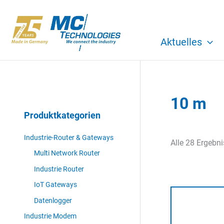
Zum
Inhalt
springen
Aktuelles
10 m
Produktkategorien
Industrie-Router & Gateways
Alle 28 Ergebn
Multi Network Router
Industrie Router
IoT Gateways
Datenlogger
Industrie Modem