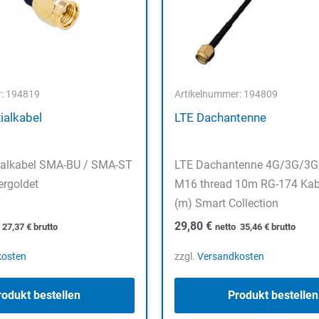
r: 194819
Artikelnummer: 194809
ialkabel
LTE Dachantenne
alkabel SMA-BU / SMA-ST
LTE Dachantenne 4G/3G/3G,
ergoldet
M16 thread 10m RG-174 Kab
(m) Smart Collection
29,80
€
o
27,37
€
brutto
netto
35,46
€
brutto
kosten
zzgl.
Versandkosten
rodukt bestellen
Produkt bestellen