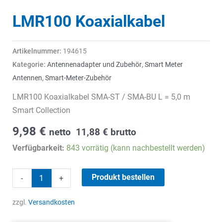
LMR100 Koaxialkabel
Artikelnummer:
194615
Kategorie:
Antennenadapter und Zubehör
,
Smart Meter
Antennen
,
Smart-Meter-Zubehör
LMR100 Koaxialkabel SMA-ST / SMA-BU L = 5,0 m
Smart Collection
9,98
€
netto
11,88
€
brutto
Verfügbarkeit:
843 vorrätig (kann nachbestellt werden)
LMR100
Produkt bestellen
-
+
Koaxialkabel
Menge
zzgl.
Versandkosten