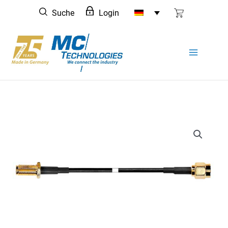
Zum
Suche
Login
Inhalt
springen