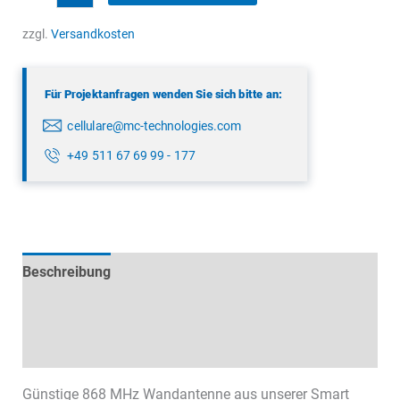
MHz
Wandantenne
zzgl.
Versandkosten
Menge
Für Projektanfragen wenden Sie sich bitte an:
cellulare@mc-technologies.com
+49 511 67 69 99 - 177
Beschreibung
Technische Daten
Datenblätter & Downloads
Günstige 868 MHz Wandantenne aus unserer Smart