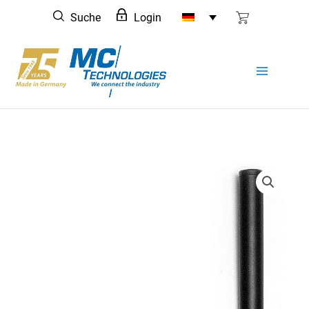
Zum
Suche
Login
Inhalt
springen