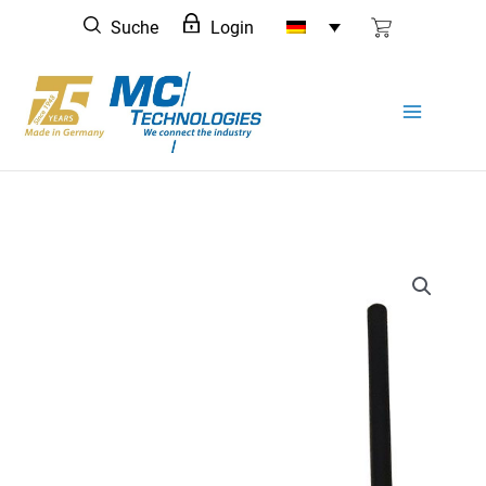
Zum
Suche
Login
Inhalt
springen