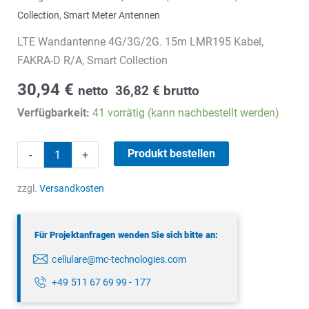
Collection
,
Smart Meter Antennen
LTE Wandantenne 4G/3G/2G. 15m LMR195 Kabel,
FAKRA-D R/A, Smart Collection
30,94
€
netto
36,82
€
brutto
Verfügbarkeit:
41 vorrätig (kann nachbestellt werden)
LTE
Produkt bestellen
-
+
Wandantenne
Menge
zzgl.
Versandkosten
Für Projektanfragen wenden Sie sich bitte an:
cellulare@mc-technologies.com
+49 511 67 69 99 - 177