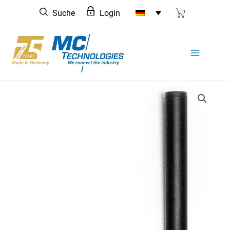
Zum
Suche
Login
Inhalt
springen