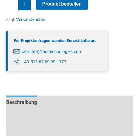
LTE
Produkt bestellen
Wandantenne
Menge
zzgl.
Versandkosten
Für Projektanfragen wenden Sie sich bitte an:
cellulare@mc-technologies.com
+49 511 67 69 99 - 177
Beschreibung
Technische Daten
Datenblätter & Downloads