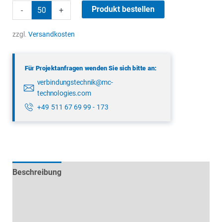
binder
Produkt bestellen
-
+
09
4224
zzgl.
Versandkosten
00
04
Für Projektanfragen wenden Sie sich bitte an:
Menge
verbindungstechnik@mc-
technologies.com
+49 511 67 69 99 - 173
Beschreibung
Technische Daten
Datenblätter & Downloads