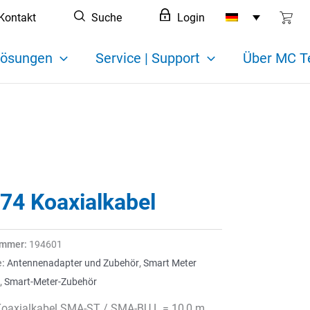
Kontakt
Suche
Login
ösungen
Service | Support
Über MC T
74 Koaxialkabel
ummer:
194601
e:
Antennenadapter und Zubehör
,
Smart Meter
,
Smart-Meter-Zubehör
oaxialkabel SMA-ST / SMA-BU L = 10,0 m