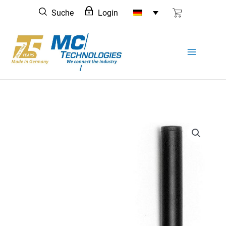
Zum
Suche
Login
Inhalt
springen