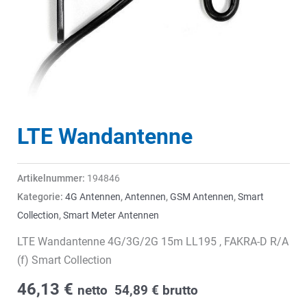
LTE Wandantenne
Artikelnummer:
194846
Kategorie:
4G Antennen
,
Antennen
,
GSM Antennen
,
Smart
Collection
,
Smart Meter Antennen
LTE Wandantenne 4G/3G/2G 15m LL195 , FAKRA-D R/A
(f) Smart Collection
46,13
€
netto
54,89
€
brutto