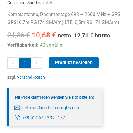
Collection
,
Sonderartikel
Kombiantenne, Dachmontage 698 – 2600 MHz + GPS
GPS: 0,7m RG174 SMA(m) LTE: 0,5m RG174 SMA(m)
Ursprünglicher
Aktueller
21,36
€
10,68
€
netto
12,71
€
brutto
Preis
Preis
Verfügbarkeit:
40 vorrätig
war:
ist:
21,36 €
10,68 €.
Kombiantenne,
Produkt bestellen
-
+
Dachmontage
Menge
zzgl.
Versandkosten
Für Projektanfragen wenden Sie sich bitte an:
cellulare@mc-technologies.com
+49 511 67 69 99 - 177