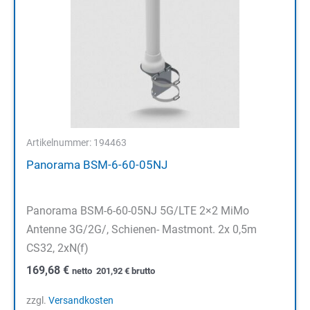
Artikelnummer: 194463
Panorama BSM-6-60-05NJ
Panorama BSM-6-60-05NJ 5G/LTE 2×2 MiMo
Antenne 3G/2G/, Schienen- Mastmont. 2x 0,5m
CS32, 2xN(f)
169,68
€
netto
201,92
€
brutto
zzgl.
Versandkosten