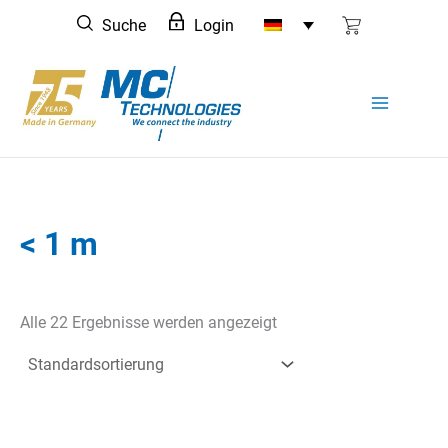
Zum
Suche
Login
Inhalt
springen
< 1 m
Alle 22 Ergebnisse werden angezeigt