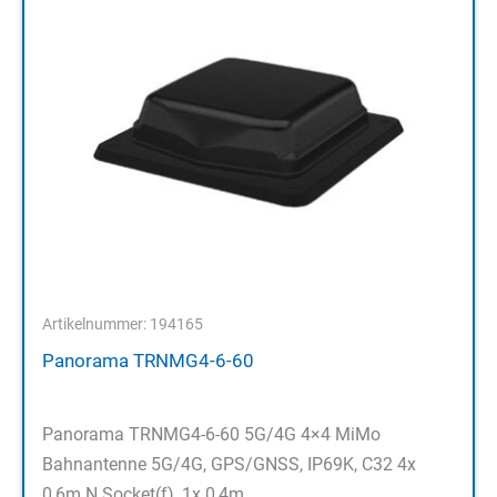
Artikelnummer: 194165
Panorama TRNMG4-6-60
Panorama TRNMG4-6-60 5G/4G 4×4 MiMo
Bahnantenne 5G/4G, GPS/GNSS, IP69K, C32 4x
0,6m N Socket(f), 1x 0,4m