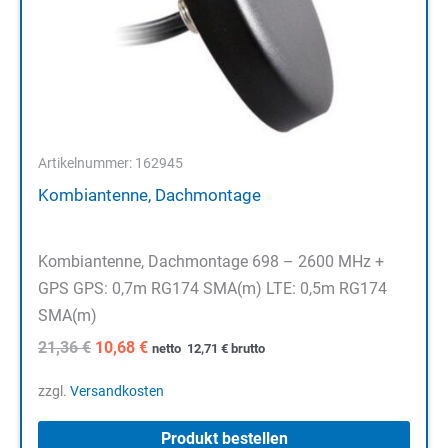
Artikelnummer: 162945
Kombiantenne, Dachmontage
Kombiantenne, Dachmontage 698 – 2600 MHz +
GPS GPS: 0,7m RG174 SMA(m) LTE: 0,5m RG174
SMA(m)
Ursprünglicher
Aktueller
21,36
€
10,68
€
netto
12,71
€
brutto
Preis
Preis
war:
ist:
zzgl.
Versandkosten
21,36 €
10,68 €.
Produkt bestellen