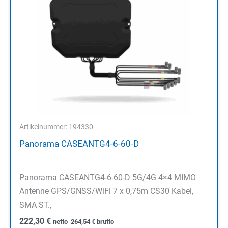
Artikelnummer: 194330
Panorama CASEANTG4-6-60-D
Panorama CASEANTG4-6-60-D 5G/4G 4×4 MIMO
Antenne GPS/GNSS/WiFi 7 x 0,75m CS30 Kabel,
SMA ST.,
222,30
€
netto
264,54
€
brutto