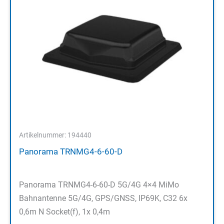
Artikelnummer: 194440
Panorama TRNMG4-6-60-D
Panorama TRNMG4-6-60-D 5G/4G 4×4 MiMo
Bahnantenne 5G/4G, GPS/GNSS, IP69K, C32 6x
0,6m N Socket(f), 1x 0,4m