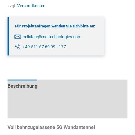
6-
zzgl.
Versandkosten
60
Menge
Für Projektanfragen wenden Sie sich bitte an:
cellulare@mc-technologies.com
+49 511 67 69 99 - 177
Beschreibung
Technische Daten
Datenblätter & Downloads
Voll bahnzugelassene 5G Wandantenne!