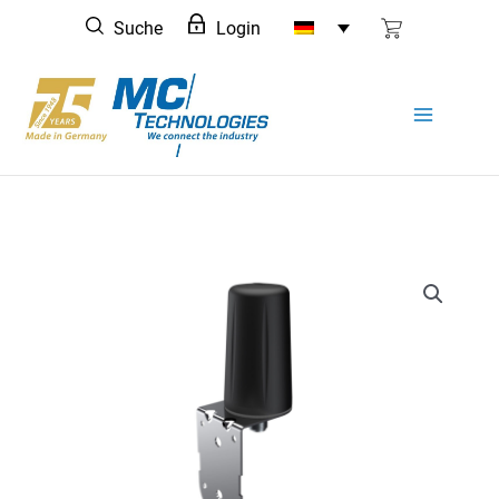
Zum
Suche
Login
Inhalt
springen