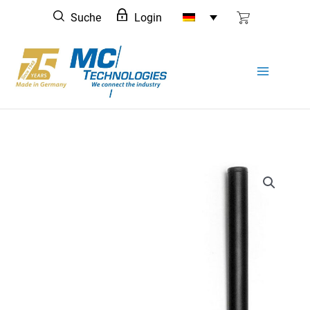
Zum
Suche
Login
Inhalt
springen