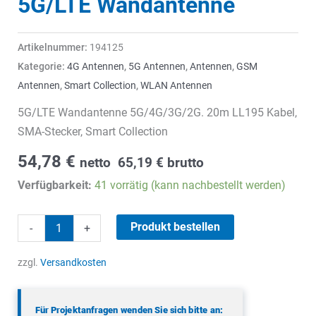
5G/LTE Wandantenne
Artikelnummer:
194125
Kategorie:
4G Antennen
,
5G Antennen
,
Antennen
,
GSM
Antennen
,
Smart Collection
,
WLAN Antennen
5G/LTE Wandantenne 5G/4G/3G/2G. 20m LL195 Kabel,
SMA-Stecker, Smart Collection
54,78
€
netto
65,19
€
brutto
Verfügbarkeit:
41 vorrätig (kann nachbestellt werden)
5G/LTE
Produkt bestellen
-
+
Wandantenne
Menge
zzgl.
Versandkosten
Für Projektanfragen wenden Sie sich bitte an: