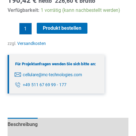
190,42
€
netto
226,60
€
brutto
Verfügbarkeit:
1 vorrätig (kann nachbestellt werden)
Panorama
Produkt bestellen
LGAM-
6-
zzgl.
Versandkosten
60-
D
Für Projektanfragen wenden Sie sich bitte an:
Menge
cellulare@mc-technologies.com
+49 511 67 69 99 - 177
Beschreibung