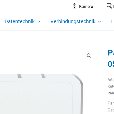
Karriere
Datentechnik
Verbindungstechnik
L
P
0
Art
Kat
Pan
Pa
Geb