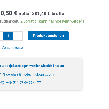
20,50
€
netto
381,40
€
brutto
fügbarkeit:
2 vorrätig (kann nachbestellt werden)
norama
Produkt bestellen
+
MM4G-
l.
Versandkosten
NJ
Für Projektanfragen wenden Sie sich bitte an:
nge
cellulare@mc-technologies.com
+49 511 67 69 99 - 177