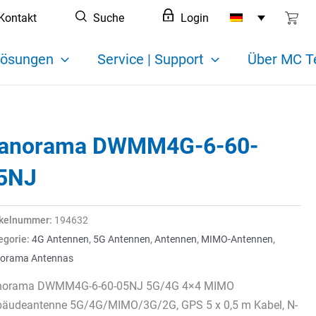
Kontakt
Suche
Login
ösungen
Service | Support
Über MC T
anorama DWMM4G-6-60-
5NJ
ikelnummer:
194632
egorie:
4G Antennen
,
5G Antennen
,
Antennen
,
MIMO-Antennen
,
orama Antennas
norama DWMM4G-6-60-05NJ 5G/4G 4×4 MIMO
äudeantenne 5G/4G/MIMO/3G/2G, GPS 5 x 0,5 m Kabel, N-