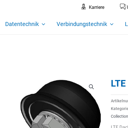
Karriere
Datentechnik
Verbindungstechnik
L
LTE
Artikeln
Kategori
Collectio
LTE Dac