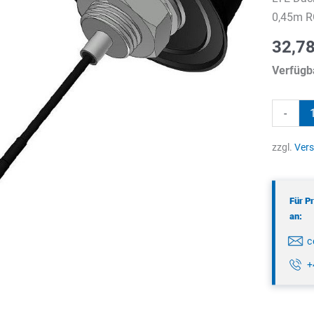
0,45m R
32,7
Verfügba
LTE
-
Dachant
Menge
zzgl.
Ver
Für P
an:
c
+