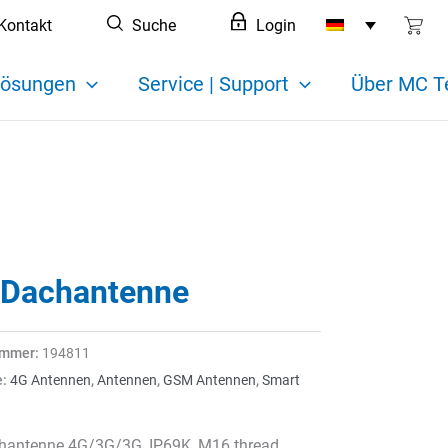
Kontakt
Suche
Login
ösungen
Service | Support
Über MC T
 Dachantenne
ummer:
194811
e:
4G Antennen
,
Antennen
,
GSM Antennen
,
Smart
n
hantenne 4G/3G/3G, IP69K, M16 thread