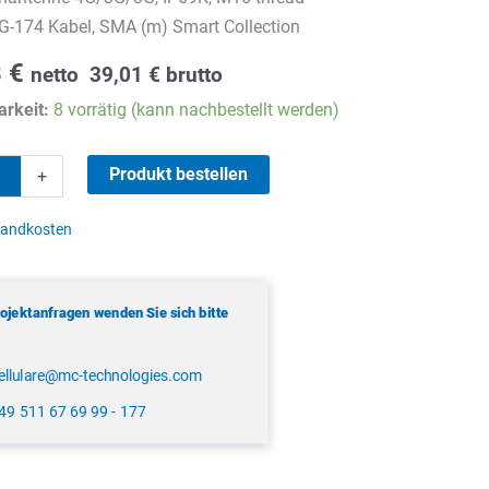
G-174 Kabel, SMA (m) Smart Collection
8
€
netto
39,01
€
brutto
rkeit:
8 vorrätig (kann nachbestellt werden)
Produkt bestellen
+
enne
sandkosten
rojektanfragen wenden Sie sich bitte
ellulare@mc-technologies.com
49 511 67 69 99 - 177