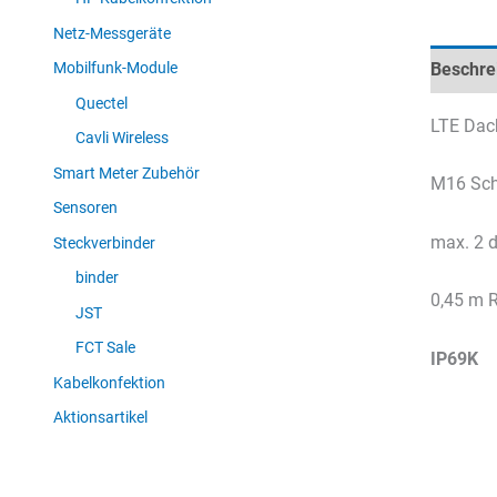
Netz-Messgeräte
Beschre
Mobilfunk-Module
Quectel
LTE Dach
Cavli Wireless
Smart Meter Zubehör
M16 Sc
Sensoren
max. 2 d
Steckverbinder
binder
0,45 m 
JST
FCT Sale
IP69K
Kabelkonfektion
Aktionsartikel