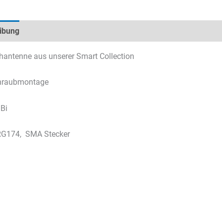
ibung
Technische Daten
Datenblätter & Downloads
antenne aus unserer Smart Collection
hraubmontage
Bi
RG174, SMA Stecker