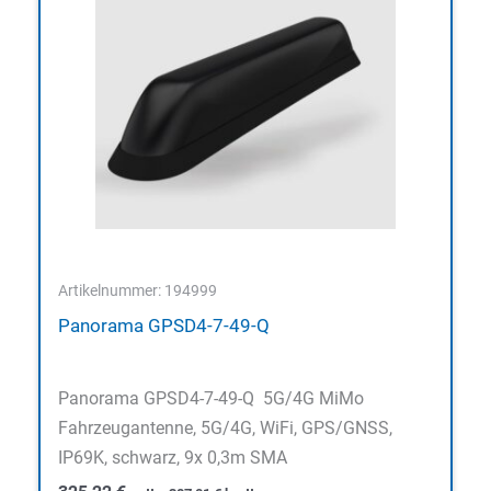
Artikelnummer: 194999
Panorama GPSD4-7-49-Q
Panorama GPSD4-7-49-Q 5G/4G MiMo
Fahrzeugantenne, 5G/4G, WiFi, GPS/GNSS,
IP69K, schwarz, 9x 0,3m SMA