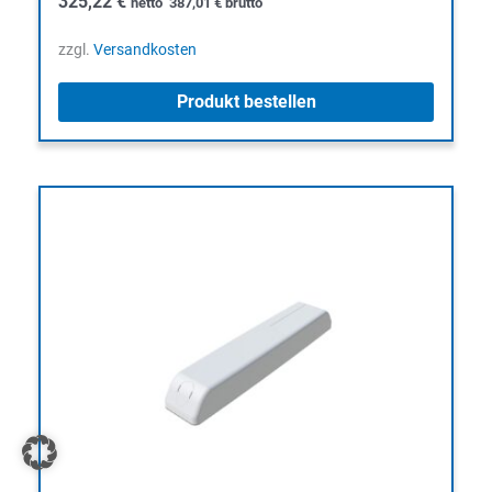
325,22
€
netto
387,01
€
brutto
zzgl.
Versandkosten
Produkt bestellen