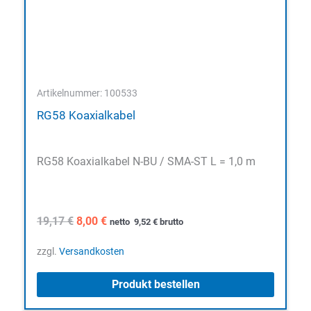
Artikelnummer: 100533
RG58 Koaxialkabel
RG58 Koaxialkabel N-BU / SMA-ST L = 1,0 m
Ursprünglicher
Aktueller
19,17
€
8,00
€
netto
9,52
€
brutto
Preis
Preis
war:
ist:
zzgl.
Versandkosten
19,17 €
8,00 €.
Produkt bestellen