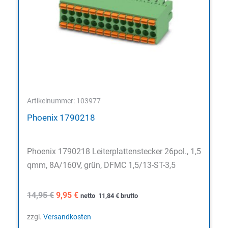
Artikelnummer: 103977
Phoenix 1790218
Phoenix 1790218 Leiterplattenstecker 26pol., 1,5
qmm, 8A/160V, grün, DFMC 1,5/13-ST-3,5
Ursprünglicher
Aktueller
14,95
€
9,95
€
netto
11,84
€
brutto
Preis
Preis
war:
ist:
zzgl.
Versandkosten
14,95 €
9,95 €.