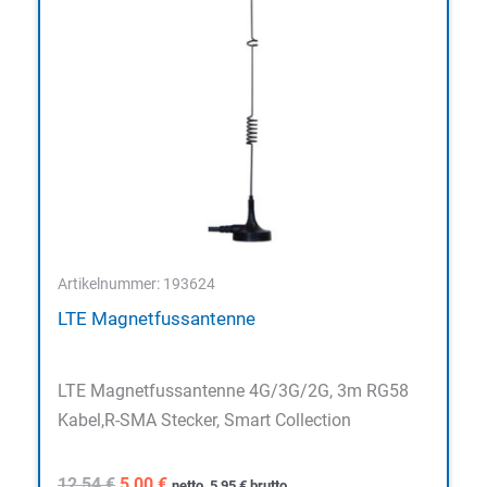
Artikelnummer: 193624
LTE Magnetfussantenne
LTE Magnetfussantenne 4G/3G/2G, 3m RG58
Kabel,R-SMA Stecker, Smart Collection
Ursprünglicher
Aktueller
12,54
€
5,00
€
netto
5,95
€
brutto