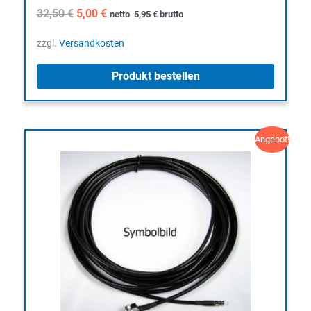
Ursprünglicher
Aktueller
32,50
€
5,00
€
netto
5,95
€
brutto
Preis
Preis
war:
ist:
zzgl.
Versandkosten
32,50 €
5,00 €.
Produkt bestellen
Angebot!