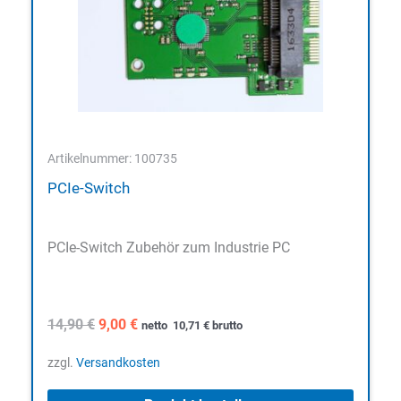
Artikelnummer: 100735
PCIe-Switch
PCIe-Switch Zubehör zum Industrie PC
Ursprünglicher
Aktueller
14,90
€
9,00
€
netto
10,71
€
brutto
Preis
Preis
war:
ist:
zzgl.
Versandkosten
14,90 €
9,00 €.