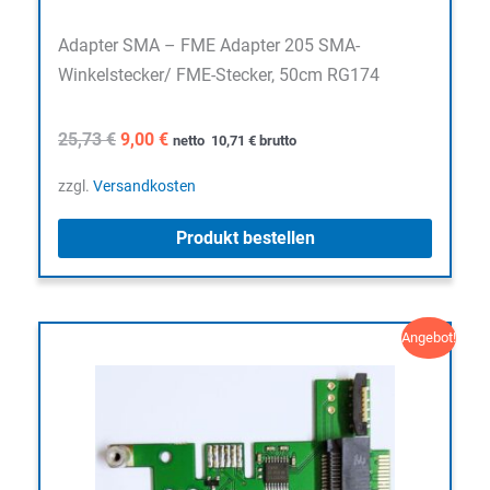
Adapter SMA – FME Adapter 205 SMA-
Winkelstecker/ FME-Stecker, 50cm RG174
Ursprünglicher
Aktueller
25,73
€
9,00
€
netto
10,71
€
brutto
Preis
Preis
war:
ist:
zzgl.
Versandkosten
25,73 €
9,00 €.
Produkt bestellen
Angebot!