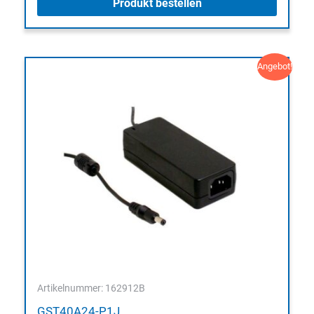
Produkt bestellen
Angebot!
Artikelnummer: 162912B
GST40A24-P1J