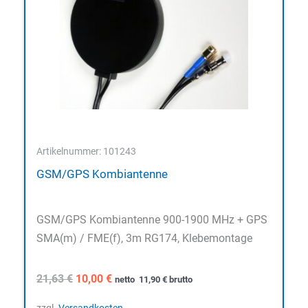
Artikelnummer: 101243
GSM/GPS Kombiantenne
GSM/GPS Kombiantenne 900-1900 MHz + GPS
SMA(m) / FME(f), 3m RG174, Klebemontage
Ursprünglicher
Aktueller
21,63
€
10,00
€
netto
11,90
€
brutto
Preis
Preis
war:
ist: