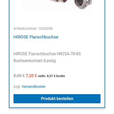
Artikelnummer: 160529B
HIROSE Flanschbuchse
HIROSE Flanschbuchse HR25A-7R-8S
Buchsenkontakt 8-polig
Ursprünglicher
Aktueller
8,00
€
7,20
€
netto
8,57
€
brutto
Preis
Preis
war:
ist:
zzgl.
Versandkosten
8,00 €
7,20 €.
Produkt bestellen