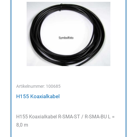
Artikelnummer: 100685
H155 Koaxialkabel
H155 Koaxialkabel R-SMA-ST / R-SMA-BU L =
8,0 m