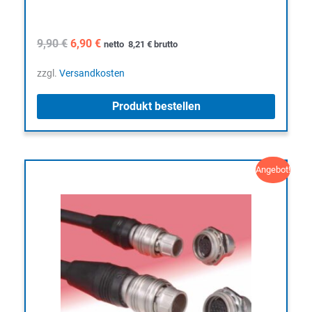
Ursprünglicher
Aktueller
9,90
€
6,90
€
netto
8,21
€
brutto
Preis
Preis
war:
ist:
zzgl.
Versandkosten
9,90 €
6,90 €.
Produkt bestellen
Angebot!