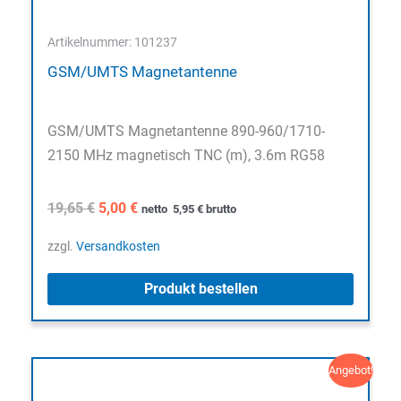
Artikelnummer: 101237
GSM/UMTS Magnetantenne
GSM/UMTS Magnetantenne 890-960/1710-
2150 MHz magnetisch TNC (m), 3.6m RG58
Ursprünglicher
Aktueller
19,65
€
5,00
€
netto
5,95
€
brutto
Preis
Preis
war:
ist:
zzgl.
Versandkosten
19,65 €
5,00 €.
Produkt bestellen
Angebot!