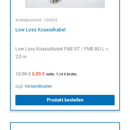
Artikelnummer: 100425
Low Loss Koaxialkabel
Low Loss Koaxialkabel FME-ST / FME-BU L =
2,0 m
Ursprünglicher
Aktueller
12,90
€
6,00
€
netto
7,14
€
brutto
Preis
Preis
war:
ist:
zzgl.
Versandkosten
12,90 €
6,00 €.
Produkt bestellen