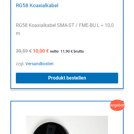
RG58 Koaxialkabel
RG58 Koaxialkabel SMA-ST / FME-BU L = 10,0
m
Ursprünglicher
Aktueller
30,59
€
10,00
€
netto
11,90
€
brutto
Preis
Preis
war:
ist:
zzgl.
Versandkosten
30,59 €
10,00 €.
Produkt bestellen
Angebot!