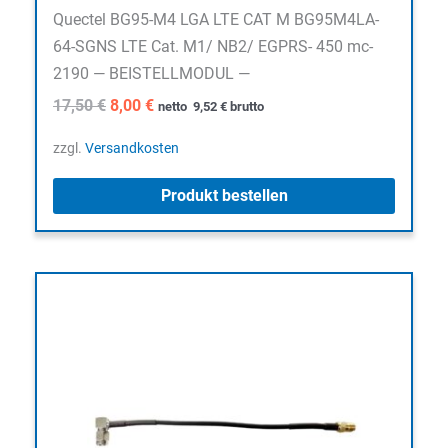
Quectel BG95-M4 LGA LTE CAT M BG95M4LA-
64-SGNS LTE Cat. M1/ NB2/ EGPRS- 450 mc-
2190 — BEISTELLMODUL —
Ursprünglicher
Aktueller
17,50
€
8,00
€
netto
9,52
€
brutto
Preis
Preis
war:
ist:
zzgl.
Versandkosten
17,50 €
8,00 €.
Produkt bestellen