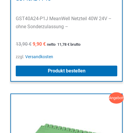
GST40A24-P1J MeanWell Netzteil 40W 24V –
ohne Sonderzulassung –
Ursprünglicher
Aktueller
13,90
€
9,90
€
netto
11,78
€
brutto
Preis
Preis
war:
ist:
zzgl.
Versandkosten
13,90 €
9,90 €.
Produkt bestellen
Angebot!