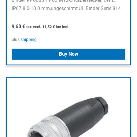
binder 99 0685 19 03 M12-S Kabelstecker, 2+PE,
IP67 8.0-10.0 mm,ungeschirmt,UL Binder Serie 814
9,68
€
tax excl.
11,52
€
tax incl.
plus
shipping
Buy Now