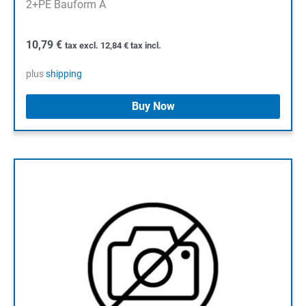
2+PE Bauform A
10,79
€
tax excl.
12,84
€
tax incl.
plus
shipping
Buy Now