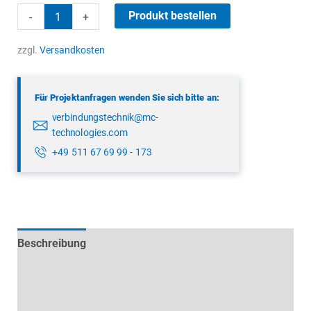
binder
Produkt bestellen
-
+
09
0315
zzgl.
Versandkosten
09
05
Für Projektanfragen wenden Sie sich bitte an:
Menge
verbindungstechnik@mc-
technologies.com
+49 511 67 69 99 - 173
Beschreibung
Technische Daten
Datenblätter & Downloads