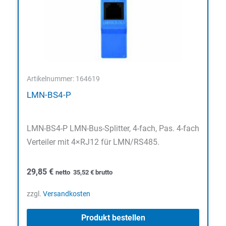
Artikelnummer: 164619
LMN-BS4-P
LMN-BS4-P LMN-Bus-Splitter, 4-fach, Pas. 4-fach
Verteiler mit 4×RJ12 für LMN/RS485.
29,85
€
netto
35,52
€
brutto
zzgl.
Versandkosten
Produkt bestellen