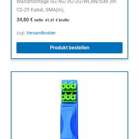
Wandmontage 5G/4G/3G/2G/WLAN/ISM 3m
CS-29 Kabel, SMA(m),
34,80
€
netto
41,41
€
brutto
zzgl.
Versandkosten
Produkt bestellen