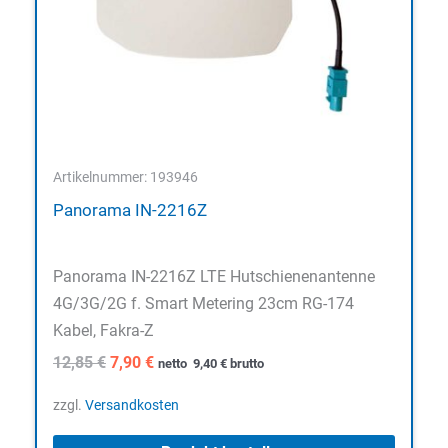
Artikelnummer: 193946
Panorama IN-2216Z
Panorama IN-2216Z LTE Hutschienenantenne
4G/3G/2G f. Smart Metering 23cm RG-174
Kabel, Fakra-Z
Ursprünglicher
Aktueller
12,85
€
7,90
€
netto
9,40
€
brutto
Preis
Preis
war:
ist:
zzgl.
Versandkosten
12,85 €
7,90 €.