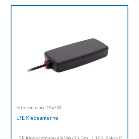
Artikelnummer: 194733
LTE Klebeantenne
LTE Klebeantenne 4G/3G/2G 5m LL100, Fakra-D