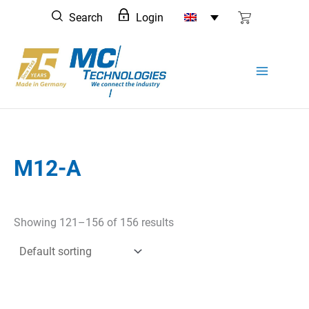
Skip
Search
Login
to
content
M12-A
Showing 121–156 of 156 results