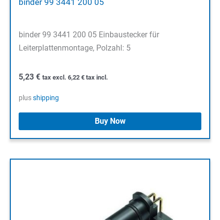
binder 99 3441 200 05
binder 99 3441 200 05 Einbaustecker für
Leiterplattenmontage, Polzahl: 5
5,23
€
tax excl.
6,22
€
tax incl.
plus
shipping
Buy Now