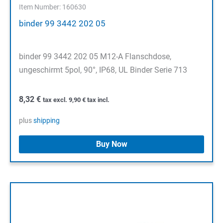
Item Number: 160630
binder 99 3442 202 05
binder 99 3442 202 05 M12-A Flanschdose,
ungeschirmt 5pol, 90°, IP68, UL Binder Serie 713
8,32
€
tax excl.
9,90
€
tax incl.
plus
shipping
Buy Now