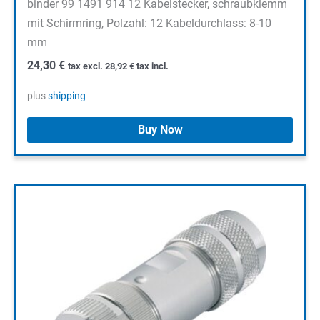
binder 99 1491 914 12 Kabelstecker, schraubklemm
mit Schirmring, Polzahl: 12 Kabeldurchlass: 8-10
mm
24,30
€
tax excl.
28,92
€
tax incl.
plus
shipping
Buy Now