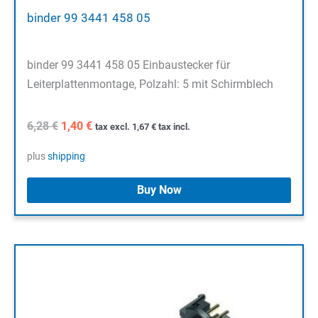
binder 99 3441 458 05
binder 99 3441 458 05 Einbaustecker für
Leiterplattenmontage, Polzahl: 5 mit Schirmblech
Original
Current
6,28
€
1,40
€
tax excl.
1,67
€
tax incl.
price
price
was:
is:
plus
shipping
6,28 €.
1,40 €.
Buy Now