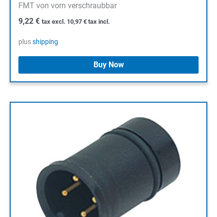
FMT von vorn verschraubbar
9,22
€
tax excl.
10,97
€
tax incl.
plus
shipping
Buy Now