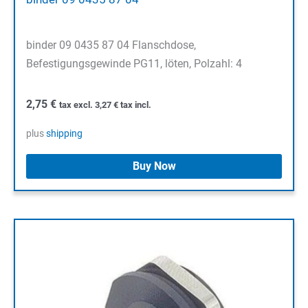
binder 09 0435 87 04 Flanschdose,
Befestigungsgewinde PG11, löten, Polzahl: 4
2,75
€
tax excl.
3,27
€
tax incl.
plus
shipping
Buy Now