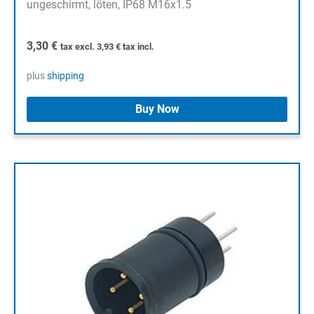
ungeschirmt, löten, IP68 M16x1.5
3,30
€
tax excl.
3,93
€
tax incl.
plus
shipping
Buy Now