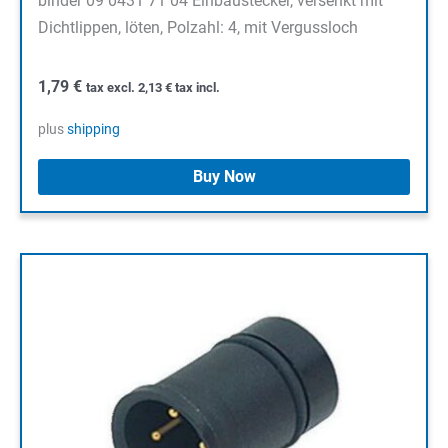
binder 09 0431 71 04 Einbaustecker, versenkt mit
Dichtlippen, löten, Polzahl: 4, mit Vergussloch
1,79
€
tax excl.
2,13
€
tax incl.
plus
shipping
Buy Now