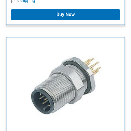
plus
shipping
Buy Now