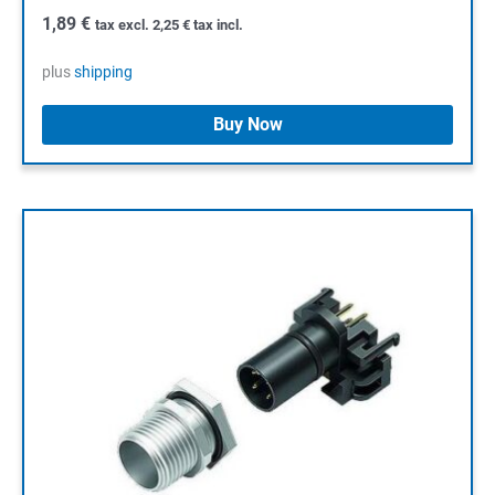
1,89
€
tax excl.
2,25
€
tax incl.
plus
shipping
Buy Now