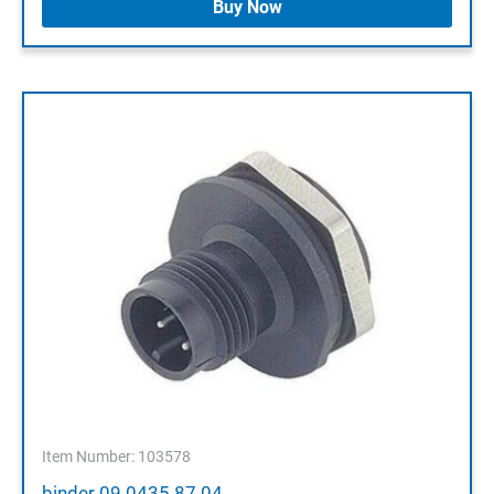
Buy Now
Item Number: 103578
binder 09 0435 87 04