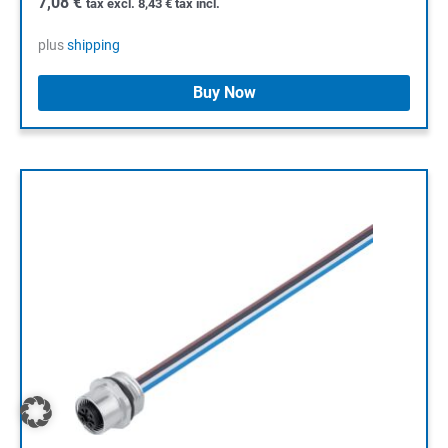
7,08
€
tax excl.
8,43
€
tax incl.
plus
shipping
Buy Now