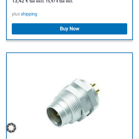
13,42
€
tax excl.
15,97
€
tax incl.
plus
shipping
Buy Now