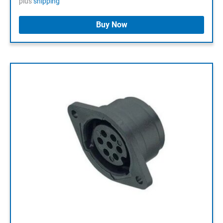
plus
shipping
Buy Now