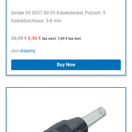
binder 09 0037 00 05 Kabelstecker, Polzahl: 5
Kabeldurchlass: 5-8 mm
Original
Current
26,58
€
6,46
€
tax excl.
7,69
€
tax incl.
price
price
was:
is:
plus
shipping
26,58 €.
6,46 €.
Buy Now