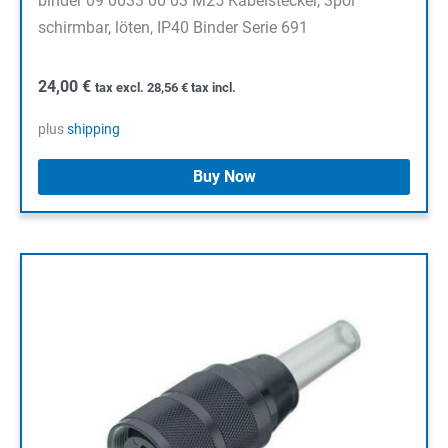
binder 09 0033 00 03 M25 Kabelstecker, 3pol
schirmbar, löten, IP40 Binder Serie 691
24,00
€
tax excl.
28,56
€
tax incl.
plus
shipping
Buy Now