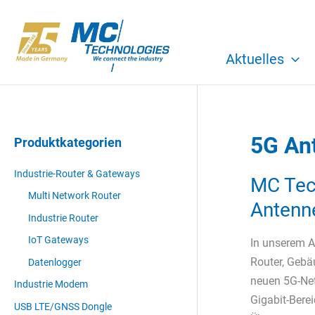
Zum
Inhalt
springen
Aktuelles
5G An
Produktkategorien
Industrie-Router & Gateways
MC Tech
Multi Network Router
Antenn
Industrie Router
IoT Gateways
In unserem A
Router, Gebäu
Datenlogger
neuen 5G-Net
Industrie Modem
Gigabit-Bere
USB LTE/GNSS Dongle