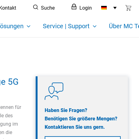
Kontakt
Suche
Login
ösungen
Service | Support
Über MC T
ge 5G
tennen für
Haben Sie Fragen?
le des
Benötigen Sie größere Mengen?
agung im
Kontaktieren Sie uns gern.
en die