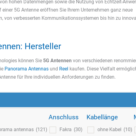
 von hohen Datenmengen sowie die Nutzung von Echtzeit-Anwe
 einer 5G Antenne eröffnen Sie Ihrem Unternehmen ganz neue
n, von verbesserten Kommunikationssystemen bis hin zu innov
nnen: Hersteller
nologies können Sie
5G Antennen
von verschiedenen renommie
wie
Panorama Antennas
und
Reel
kaufen. Diese Vielfalt ermöglic
Antenne für Ihre individuellen Anforderungen zu finden.
Anschluss
Kabellänge
orama antennas
(121)
Fakra
(30)
ohne Kabel
(10)