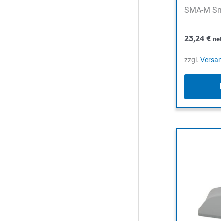
SMA-M Sma
23,24
€
ne
zzgl.
Versa