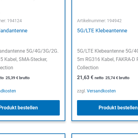
mer: 194124
Artikelnummer: 194942
andantenne
5G/LTE Klebeantenne
andantenne 5G/4G/3G/2G.
5G/LTE Klebeantenne 5G/4
5 Kabel, SMA-Stecker,
5m RG316 Kabel, FAKRA-D 
ection
Collection
21,63
€
tto
25,39
€
brutto
netto
25,74
€
brutto
ndkosten
zzgl.
Versandkosten
Produkt bestellen
Produkt bestellen