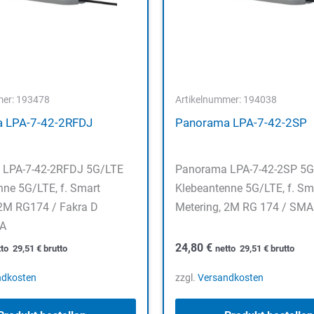
mer: 193478
Artikelnummer: 194038
 LPA-7-42-2RFDJ
Panorama LPA-7-42-2SP
 LPA-7-42-2RFDJ 5G/LTE
Panorama LPA-7-42-2SP 5G
nne 5G/LTE, f. Smart
Klebeantenne 5G/LTE, f. Sm
 2M RG174 / Fakra D
Metering, 2M RG 174 / SMA 
/A
24,80
€
tto
29,51
€
brutto
netto
29,51
€
brutto
ndkosten
zzgl.
Versandkosten