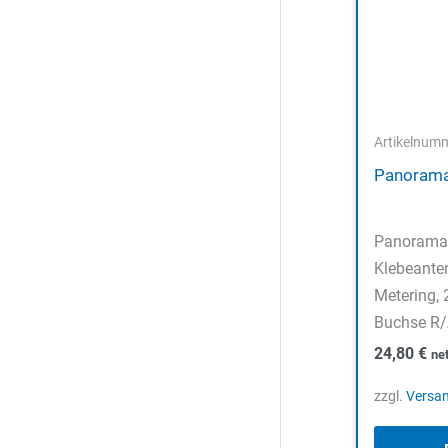
Artikelnum
Panorama
Panorama
Klebeante
Metering,
Buchse R
24,80
€
ne
zzgl.
Versa