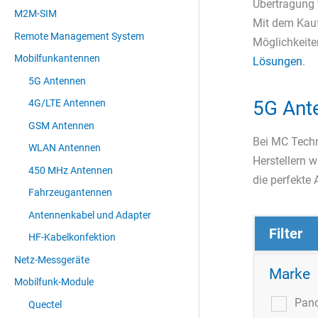
Übertragung
M2M-SIM
Mit dem Kauf
Remote Management System
Möglichkeite
Mobilfunkantennen
Lösungen
.
5G Antennen
5G Ante
4G/LTE Antennen
GSM Antennen
Bei MC Tech
WLAN Antennen
Herstellern 
450 MHz Antennen
die perfekte 
Fahrzeugantennen
Antennenkabel und Adapter
Filter
HF-Kabelkonfektion
Netz-Messgeräte
Marke
Mobilfunk-Module
Pan
Quectel