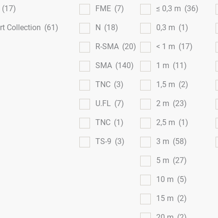
l
(17)
FME
(7)
≤ 0,3 m
(36)
t Collection
(61)
N
(18)
0,3 m
(1)
R-SMA
(20)
< 1 m
(17)
SMA
(140)
1 m
(11)
TNC
(3)
1,5 m
(2)
U.FL
(7)
2 m
(23)
TNC
(1)
2,5 m
(1)
TS-9
(3)
3 m
(58)
5 m
(27)
10 m
(5)
15 m
(2)
20 m
(2)