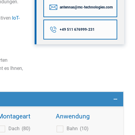
ndungen.
antennas@mc-technologies.com
ativen
IoT-
+49 511 676999-231
rten
ht es Ihnen,
Montageart
Anwendung
Dach
(80)
Bahn
(10)