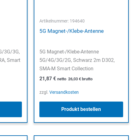
Artikelnummer: 194640
5G Magnet-/Klebe-Antenne
G/3G/3G,
5G Magnet-/Klebe-Antenne
RA, Smart
5G/4G/3G/2G, Schwarz 2m D302,
SMA-M Smart Collection
21,87
€
netto
26,03
€
brutto
zzgl.
Versandkosten
Produkt bestellen