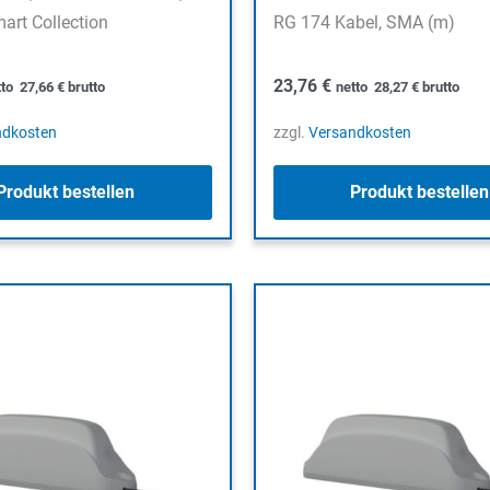
rt Collection
RG 174 Kabel, SMA (m)
23,76
€
tto
27,66
€
brutto
netto
28,27
€
brutto
ndkosten
zzgl.
Versandkosten
Produkt bestellen
Produkt bestellen