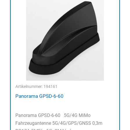
Artikelnummer: 194161
Panorama GPSD-6-60
Panorama GPSD-6-60 5G/4G MiMo
Fahrzeugantenne 5G/4G/GPS/GNSS 0,3m