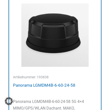
Artikelnummer: 193838
Panorama LGMDM4B-6-60-24-58
Panorama LGMDM4B-6-60-24-58 5G 4×4
MIMO/GPS/WLAN Dachant. MAKO,