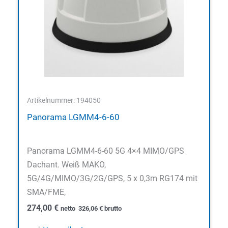
Artikelnummer: 194050
Panorama LGMM4-6-60
Panorama LGMM4-6-60 5G 4×4 MIMO/GPS
Dachant. Weiß MAKO,
5G/4G/MIMO/3G/2G/GPS, 5 x 0,3m RG174 mit
SMA/FME,
274,00
€
netto
326,06
€
brutto