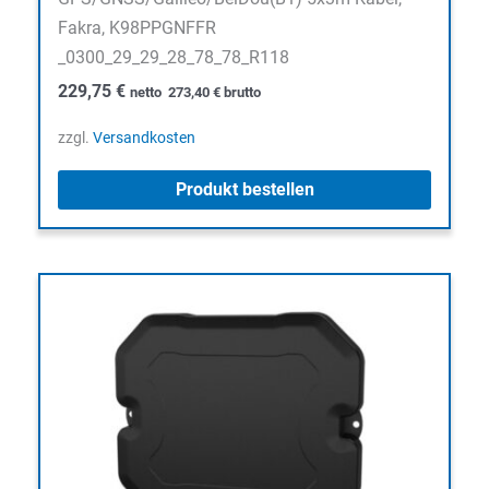
Fakra, K98PPGNFFR
_0300_29_29_28_78_78_R118
229,75
€
netto
273,40
€
brutto
zzgl.
Versandkosten
Produkt bestellen