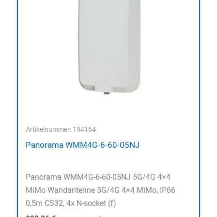
Artikelnummer: 194164
Panorama WMM4G-6-60-05NJ
Panorama WMM4G-6-60-05NJ 5G/4G 4×4
MiMo Wandantenne 5G/4G 4×4 MiMo, IP66
0,5m CS32, 4x N-socket (f)