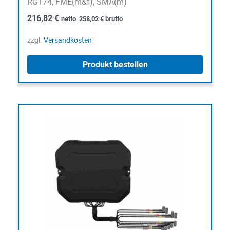
RG174, FME(m&f), SMA(m)
216,82
€
netto
258,02
€
brutto
zzgl.
Versandkosten
Produkt bestellen