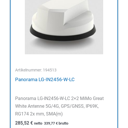
Artikelnummer: 194513
Panorama LG-IN2456-W-LC
Panorama LG-IN2456-W-LC 2×2 MiMo Great
White Antenne 5G/4G, GPS/GNSS, IP69K,
RG174 2x mm, SMA(m)
285,52
€
netto
339,77
€
brutto