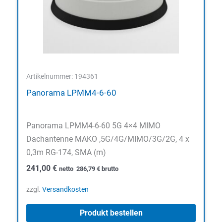
Artikelnummer: 194361
Panorama LPMM4-6-60
Panorama LPMM4-6-60 5G 4×4 MIMO
Dachantenne MAKO ,5G/4G/MIMO/3G/2G, 4 x
0,3m RG-174, SMA (m)
241,00
€
netto
286,79
€
brutto
zzgl.
Versandkosten
Produkt bestellen