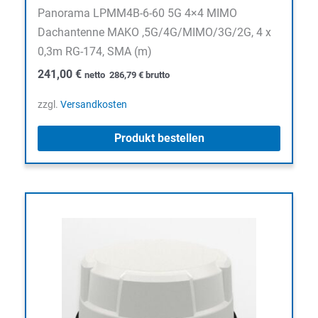
Panorama LPMM4B-6-60 5G 4×4 MIMO
Dachantenne MAKO ,5G/4G/MIMO/3G/2G, 4 x
0,3m RG-174, SMA (m)
241,00
€
netto
286,79
€
brutto
zzgl.
Versandkosten
Produkt bestellen