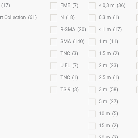
l
(17)
FME
(7)
≤ 0,3 m
(36)
t Collection
(61)
N
(18)
0,3 m
(1)
R-SMA
(20)
< 1 m
(17)
SMA
(140)
1 m
(11)
TNC
(3)
1,5 m
(2)
U.FL
(7)
2 m
(23)
TNC
(1)
2,5 m
(1)
TS-9
(3)
3 m
(58)
5 m
(27)
10 m
(5)
15 m
(2)
20 m
(2)