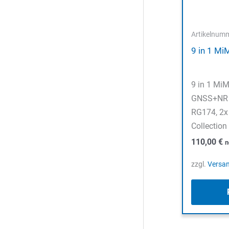
Artikelnum
9 in 1 M
9 in 1 Mi
GNSS+NR 
RG174, 2x
Collection
110,00
€
n
zzgl.
Versa