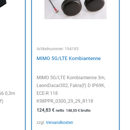
Artikelnummer: 194183
MIMO 5G/LTE Kombiantenne
MIMO 5G/LTE Kombiantenne 3m,
LeoniDacar302, Fakra(f) D IP69K,
66 0,3m
ECE-R 118
f)
K98PPR_0300_29_29_R118
124,83
€
netto
148,55
€
brutto
zzgl.
Versandkosten