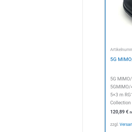
Artikelnum
5G MIMO
5G MIMO/
5GMIMO/4
5×3 m RG1
Collection
120,89
€
n
zzgl.
Versa