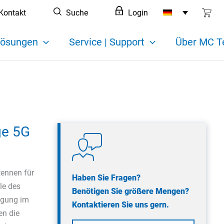
Kontakt
Suche
Login
ösungen
Service | Support
Über MC T
ge 5G
tennen für
Haben Sie Fragen?
le des
Benötigen Sie größere Mengen?
agung im
Kontaktieren Sie uns gern.
en die