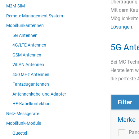
Übertragung
M2M-SIM
Mit dem Kauf
Remote Management System
Möglichkeite
Mobilfunkantennen
Lösungen
.
5G Antennen
5G Ante
4G/LTE Antennen
GSM Antennen
Bei MC Tech
WLAN Antennen
Herstellern 
450 MHz Antennen
die perfekte 
Fahrzeugantennen
Antennenkabel und Adapter
Filter
HF-Kabelkonfektion
Netz-Messgeräte
Marke
Mobilfunk-Module
Pan
Quectel