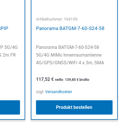
Artikelnummer: 194159
SPIP
Panorama BATGM-7-60-S24-58
IP 5G/4G
Panorama BATGM-7-60-S24-58
G 2m FR
5G/4G MiMo Innenraumantenne
4G/GPS/GNSS/WiFi 4 x 3m, SMA
117,52
€
netto
139,85
€
brutto
zzgl.
Versandkosten
Produkt bestellen