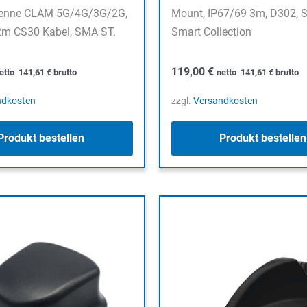
enne CLAM 5G/4G/3G/2G,
Mount, IP67/69 3m, D302,
 2m CS30 Kabel, SMA ST.
Smart Collection
119,00
€
etto
141,61
€
brutto
netto
141,61
€
brutto
ndkosten
zzgl.
Versandkosten
Produkt bestellen
Produkt bestellen