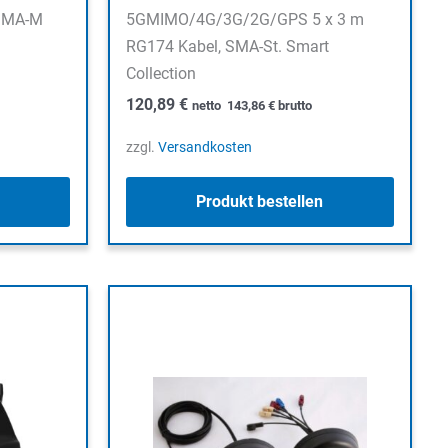
 SMA-M
5GMIMO/4G/3G/2G/GPS 5 x 3 m
RG174 Kabel, SMA-St. Smart
Collection
120,89
€
netto
143,86
€
brutto
zzgl.
Versandkosten
Produkt bestellen