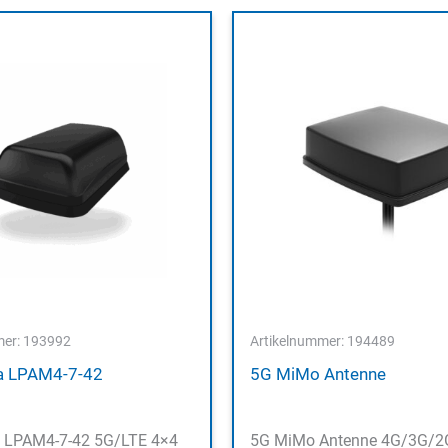
mer: 193992
Artikelnummer: 194489
a LPAM4-7-42
5G MiMo Antenne
 LPAM4-7-42 5G/LTE 4×4
5G MiMo Antenne 4G/3G/2G