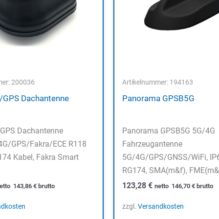
mer: 200036
Artikelnummer: 194163
/GPS Dachantenne
Panorama GPSB5G
GPS Dachantenne
Panorama GPSB5G 5G/4G
G/GPS/Fakra/ECE R118
Fahrzeugantenne
74 Kabel, Fakra Smart
5G/4G/GPS/GNSS/WiFi, IP
RG174, SMA(m&f), FME(m&
123,28
€
etto
143,86
€
brutto
netto
146,70
€
brutto
ndkosten
zzgl.
Versandkosten