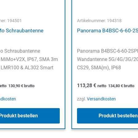
mer: 194501
Artikelnummer: 194318
iMo Schraubantenne
Panorama B4BSC-6-60-2
Mo Schraubantenne
Panorama B4BSC-6-60-2SP
MiMo+V2X, IP67, SMA 3m
Wandantenne 5G/4G/3G/2
 LMR100 & AL302 Smart
CS29, SMA(m), IP68
113,28
€
etto
130,90
€
brutto
netto
134,80
€
brutto
ndkosten
zzgl.
Versandkosten
Produkt bestellen
Produkt bestellen