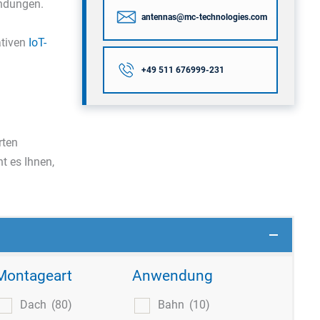
ndungen.
antennas@mc-technologies.com
ativen
IoT-
+49 511 676999-231
rten
ht es Ihnen,
Montageart
Anwendung
Dach
(80)
Bahn
(10)