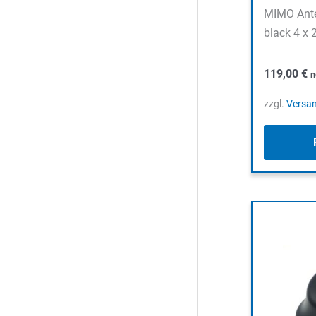
MIMO Ant
black 4 x
119,00
€
n
zzgl.
Versa