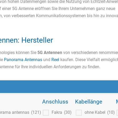
 von hohen Datenmengen sowie die Nutzung von Echtzeit-Anwe
 einer 5G Antenne eröffnen Sie Ihrem Unternehmen ganz neue
n, von verbesserten Kommunikationssystemen bis hin zu innov
nnen: Hersteller
nologies können Sie
5G Antennen
von verschiedenen renommie
wie
Panorama Antennas
und
Reel
kaufen. Diese Vielfalt ermöglic
Antenne für Ihre individuellen Anforderungen zu finden.
Anschluss
Kabellänge
orama antennas
(121)
Fakra
(30)
ohne Kabel
(10)