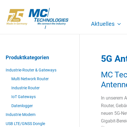
Zum
Inhalt
springen
Aktuelles
5G An
Produktkategorien
Industrie-Router & Gateways
MC Tech
Multi Network Router
Antenn
Industrie Router
IoT Gateways
In unserem A
Router, Gebäu
Datenlogger
neuen 5G-Net
Industrie Modem
Gigabit-Bere
USB LTE/GNSS Dongle