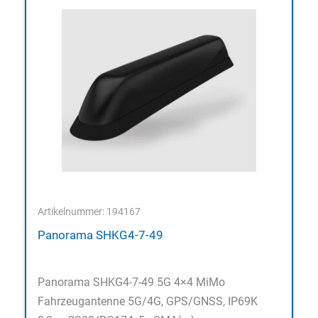
Artikelnummer: 194167
Panorama SHKG4-7-49
Panorama SHKG4-7-49 5G 4×4 MiMo
Fahrzeugantenne 5G/4G, GPS/GNSS, IP69K