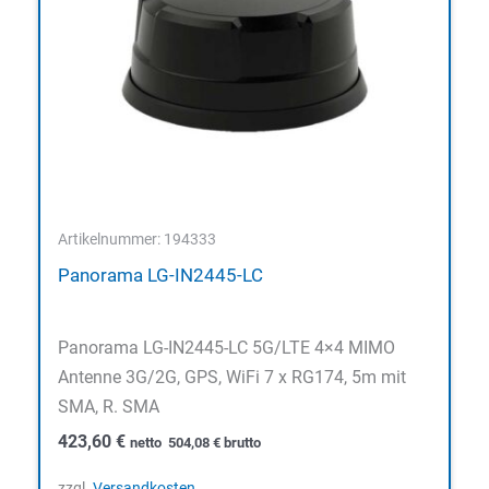
Artikelnummer: 194333
Panorama LG-IN2445-LC
Panorama LG-IN2445-LC 5G/LTE 4×4 MIMO
Antenne 3G/2G, GPS, WiFi 7 x RG174, 5m mit
SMA, R. SMA
423,60
€
netto
504,08
€
brutto
zzgl.
Versandkosten