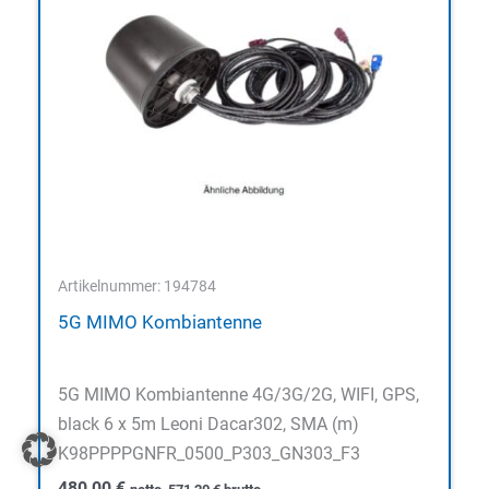
Artikelnummer: 194784
5G MIMO Kombiantenne
5G MIMO Kombiantenne 4G/3G/2G, WIFI, GPS,
black 6 x 5m Leoni Dacar302, SMA (m)
K98PPPPGNFR_0500_P303_GN303_F3
480,00
€