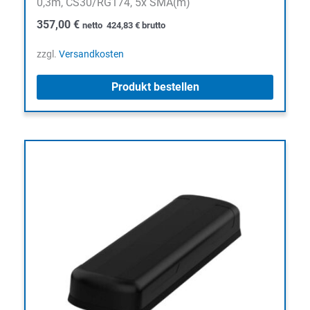
0,3m, CS30/RG174, 5x SMA(m)
357,00
€
netto
424,83
€
brutto
zzgl.
Versandkosten
Produkt bestellen