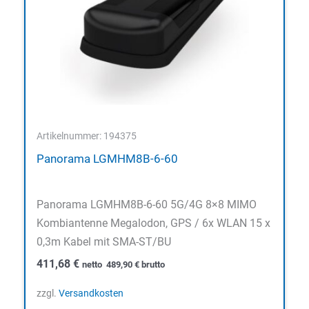
Artikelnummer: 194375
Panorama LGMHM8B-6-60
Panorama LGMHM8B-6-60 5G/4G 8×8 MIMO
Kombiantenne Megalodon, GPS / 6x WLAN 15 x
0,3m Kabel mit SMA-ST/BU
411,68
€
netto
489,90
€
brutto
zzgl.
Versandkosten