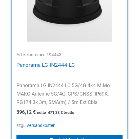
Artikelnummer: 194443
Panorama LG-IN2444-LC
Panorama LG-IN2444-LC 5G/4G 4×4 MiMo
MAKO Antenne 5G/4G, GPS/GNSS, IP69K,
RG174 3x 3m, SMA(m) / 5m Ext Cbls
396,12
€
netto
471,38
€
brutto
zzgl.
Versandkosten