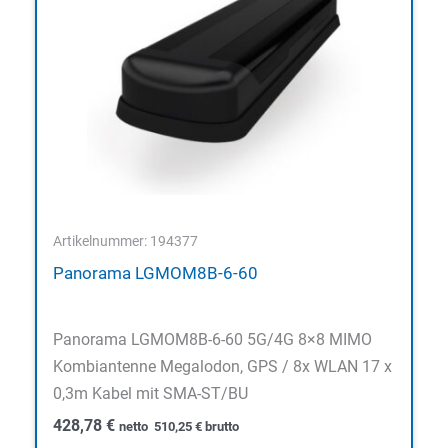
Artikelnummer: 194377
Panorama LGMOM8B-6-60
Panorama LGMOM8B-6-60 5G/4G 8×8 MIMO
Kombiantenne Megalodon, GPS / 8x WLAN 17 x
0,3m Kabel mit SMA-ST/BU
428,78
€
netto
510,25
€
brutto