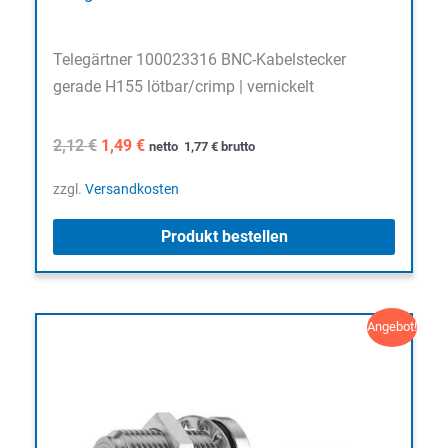
Telegärtner 100023316 BNC-Kabelstecker
gerade H155 lötbar/crimp | vernickelt
Ursprünglicher
Aktueller
2,12
€
1,49
€
netto
1,77
€
brutto
Preis
Preis
war:
ist:
zzgl.
Versandkosten
2,12 €
1,49 €.
Produkt bestellen
Angebot!