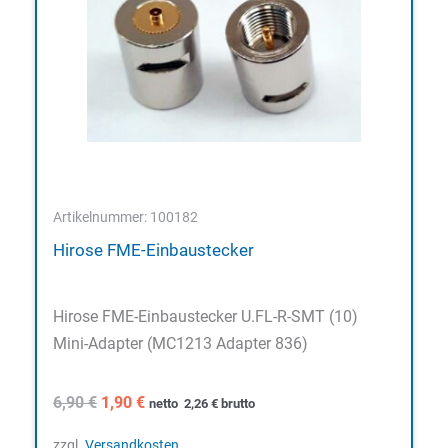
Artikelnummer: 100182
Hirose FME-Einbaustecker
Hirose FME-Einbaustecker U.FL-R-SMT (10)
Mini-Adapter (MC1213 Adapter 836)
Ursprünglicher
Aktueller
6,90
€
1,90
€
netto
2,26
€
brutto
Preis
Preis
war:
ist:
zzgl.
Versandkosten