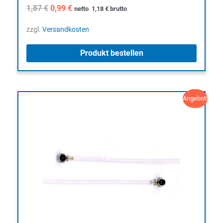
Ursprünglicher
Aktueller
1,87
€
0,99
€
netto
1,18
€
brutto
Preis
Preis
war:
ist:
zzgl.
Versandkosten
1,87 €
0,99 €.
Produkt bestellen
Angebot!