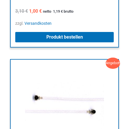
Ursprünglicher
Aktueller
3,10
€
1,00
€
netto
1,19
€
brutto
Preis
Preis
war:
ist:
zzgl.
Versandkosten
3,10 €
1,00 €.
Produkt bestellen
Angebot!