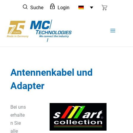
Zum
Suche
Login
Inhalt
springen
Antennenkabel und
Adapter
Bei uns
erhalte
n Sie
alle