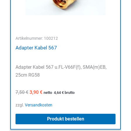
Artikelnummer: 100212
Adapter Kabel 567
Adapter Kabel 567 u.FL-V66F(f), SMA(m)EB,
25cm RG58
Ursprünglicher
Aktueller
7,50
€
3,90
€
netto
4,64
€
brutto
Preis
Preis
war:
ist:
zzgl.
Versandkosten
7,50 €
3,90 €.
Produkt bestellen