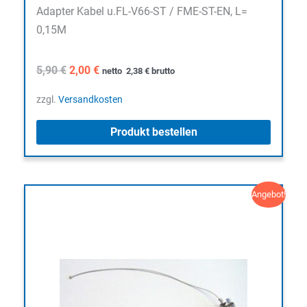
Adapter Kabel u.FL-V66-ST / FME-ST-EN, L=
0,15M
Ursprünglicher
Aktueller
5,90
€
2,00
€
netto
2,38
€
brutto
Preis
Preis
war:
ist:
zzgl.
Versandkosten
5,90 €
2,00 €.
Produkt bestellen
Angebot!