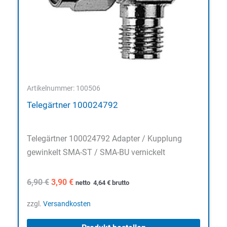
Artikelnummer: 100506
Telegärtner 100024792
Telegärtner 100024792 Adapter / Kupplung
gewinkelt SMA-ST / SMA-BU vernickelt
Ursprünglicher
Aktueller
6,90
€
3,90
€
netto
4,64
€
brutto
Preis
Preis
war:
ist:
zzgl.
Versandkosten
6,90 €
3,90 €.