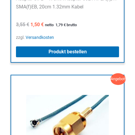
SMA(f)EB, 20cm 1.32mm Kabel
Ursprünglicher
Aktueller
3,55
€
1,50
€
netto
1,79
€
brutto
Preis
Preis
war:
ist:
zzgl.
Versandkosten
3,55 €
1,50 €.
Produkt bestellen
Angebot!