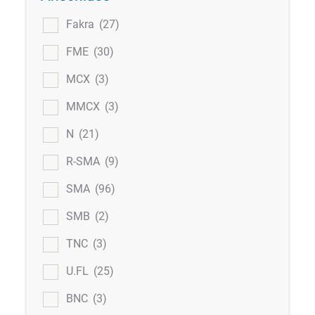
Fakra
(27)
FME
(30)
MCX
(3)
MMCX
(3)
N
(21)
R-SMA
(9)
SMA
(96)
SMB
(2)
TNC
(3)
U.FL
(25)
BNC
(3)