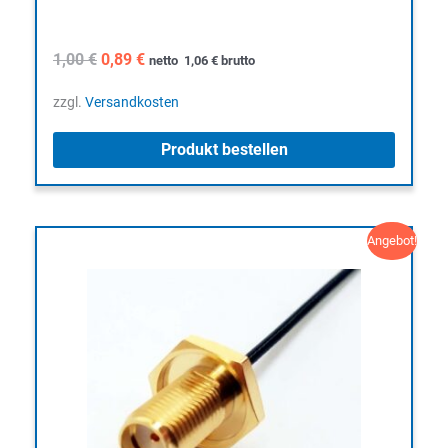
Ursprünglicher
Aktueller
1,00
€
0,89
€
netto
1,06
€
brutto
Preis
Preis
war:
ist:
zzgl.
Versandkosten
1,00 €
0,89 €.
Produkt bestellen
Angebot!