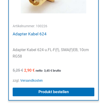
Artikelnummer: 100226
Adapter Kabel 624
Adapter Kabel 624 u.FL-F(f), SMA(f)EB, 10cm
RG58
Ursprünglicher
Aktueller
5,25
€
2,90
€
netto
3,45
€
brutto
Preis
Preis
war:
ist:
zzgl.
Versandkosten
5,25 €
2,90 €.
Produkt bestellen