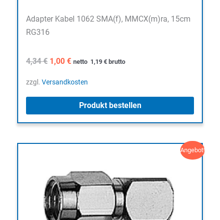
Adapter Kabel 1062 SMA(f), MMCX(m)ra, 15cm
RG316
Ursprünglicher
Aktueller
4,34
€
1,00
€
netto
1,19
€
brutto
Preis
Preis
war:
ist:
zzgl.
Versandkosten
4,34 €
1,00 €.
Produkt bestellen
Angebot!