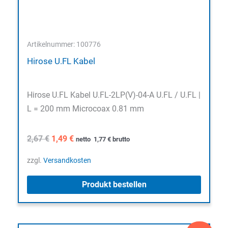
Artikelnummer: 100776
Hirose U.FL Kabel
Hirose U.FL Kabel U.FL-2LP(V)-04-A U.FL / U.FL |
L = 200 mm Microcoax 0.81 mm
Ursprünglicher
Aktueller
2,67
€
1,49
€
netto
1,77
€
brutto
Preis
Preis
war:
ist:
zzgl.
Versandkosten
2,67 €
1,49 €.
Produkt bestellen