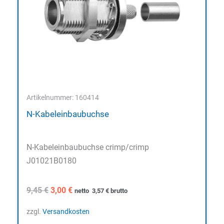
Artikelnummer: 160414
N-Kabeleinbaubuchse
N-Kabeleinbaubuchse crimp/crimp
J01021B0180
Ursprünglicher
Aktueller
9,45
€
3,00
€
netto
3,57
€
brutto
Preis
Preis
war:
ist:
zzgl.
Versandkosten
9,45 €
3,00 €.