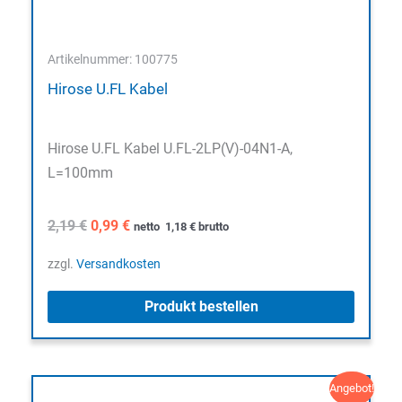
Artikelnummer: 100775
Hirose U.FL Kabel
Hirose U.FL Kabel U.FL-2LP(V)-04N1-A,
L=100mm
Ursprünglicher
Aktueller
2,19
€
0,99
€
netto
1,18
€
brutto
Preis
Preis
war:
ist:
zzgl.
Versandkosten
2,19 €
0,99 €.
Produkt bestellen
Angebot!