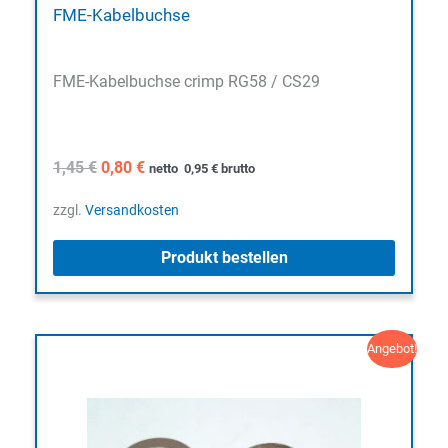
FME-Kabelbuchse
FME-Kabelbuchse crimp RG58 / CS29
Ursprünglicher
Aktueller
1,45
€
0,80
€
netto
0,95
€
brutto
Preis
Preis
war:
ist:
zzgl.
Versandkosten
1,45 €
0,80 €.
Produkt bestellen
Angebot!